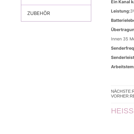
ZUBEHÖR
NÄCHSTE:
VORHER:
R
HEIS