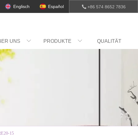
Englisch
Español
+86 574 8652 7836
BER UNS
PRODUKTE
QUALITÄT
RE20-15