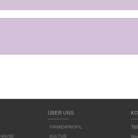
ÜBER UNS
KO
Te
FIRMENPROFIL
UHAUSE
KULTUR
Wec