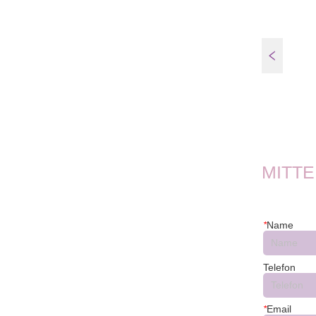
FT45E-W
MITT
*
Name
Telefon
*
Email