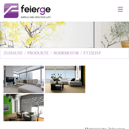
ZUHAUSE
/
PRODUKTE
/
ROHRMOTOR
/
FT35ED/F