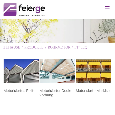
ZUHAUSE
/
PRODUKTE
/
ROHRMOTOR
/
FT45EQ