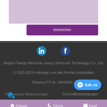
einreichen
Ningbo Feierge Mechanic &amp; Electronic Technology Co., Ltd.
© 2013-2019 cnfeierge.com alle Rechte vorbehalten
Zhejiang ICP Nr. 16048092-2
Ask us
Geschäftsbedingungen
Datenschutz-Bestimmungen
Zuhause
Telefon
Email