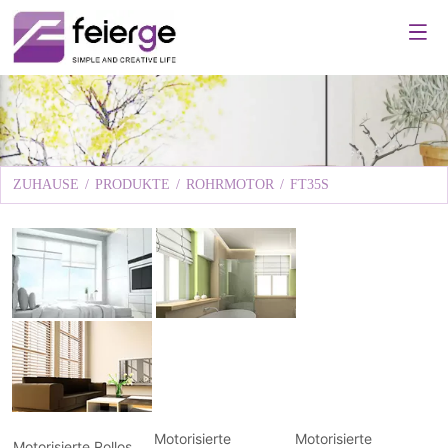
ZUHAUSE
/
PRODUKTE
/
ROHRMOTOR
/
FT35S