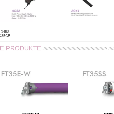
FD45S
D35CE
SE PRODUKTE
////////////////////////////////////////////////// ////