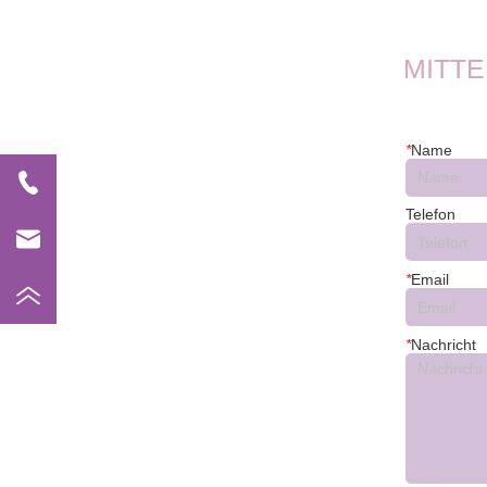
FT45E-W
MITT
*
Name
Telefon
*
Email
*
Nachricht