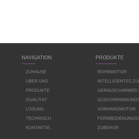
NAVIGATION
PRODUKTE
ZUHAUSE
ROHRMOTOR
ÜBER UNS
INTELLIGENTES Z
PRODUKTE
GERÄUSCHARMER
QUALITÄT
GLEICHSPANNUNG
LÖSUNG
VORHANGMOTOR
TECHNISCH
FERNBEDIENUNGS
KONTAKTIERE UNS
ZUBEHÖR