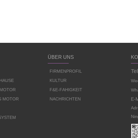
ÜBER UNS
KO
Te
FIRMENPROFIL
UHAUSE
KULTUR
Wec
 MOTOR
F&E-FÄHIGKEIT
Wha
S MOTOR
NACHRICHTEN
E-M
Adr
Nin
SYSTEM