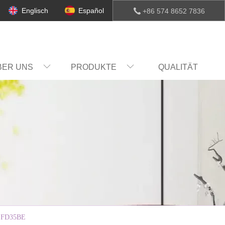
Englisch
Español
+86 574 8652 7836
BER UNS
PRODUKTE
QUALITÄT
FD35BE