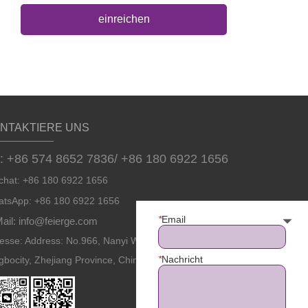
einreichen
NTAKTIERE UNS
l: +86 574 8652 7836/ +86 180 6922 1656
hat: +86 180 6922 1656
tsApp: +86 180 6922 1656
*
Email
ail: info@feierge.com
esse: Address: No.966, Nanyi West Road, Zhenhai District
*
Nachricht
gbocity, Zhejiang Province, China.