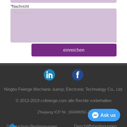
*
Nachricht
einreichen
Ningbo Feierge Mechanic &amp; Electronic Technology Co., Ltd.
© 2013-2019 cnfeierge.com alle Rechte vorbehalten
Zhejiang ICP Nr. 16048092-2
Ask us
Geschäftsbedingungen
Datenschutz-Bestimmungen