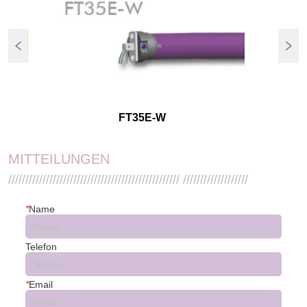
FT35E-W
MITTEILUNGEN
////////////////////////////////////////////////// ///////////////////
*
Name
Telefon
*
Email