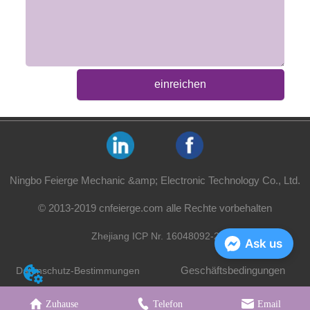
einreichen
Ningbo Feierge Mechanic &amp; Electronic Technology Co., Ltd.
© 2013-2019 cnfeierge.com alle Rechte vorbehalten
Zhejiang ICP Nr. 16048092-2
Ask us
Geschäftsbedingungen
Datenschutz-Bestimmungen
Zuhause
Telefon
Email