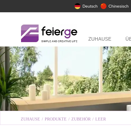
Deutsch
Chinesisch
ZUHAUSE
Ü
ZUHAUSE
/
PRODUKTE
/
ZUBEHÖR
/
LEER