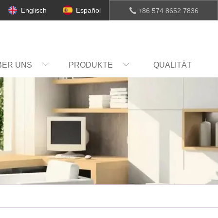
Englisch
Español
+86 574 8652 7836
BER UNS
PRODUKTE
QUALITÄT