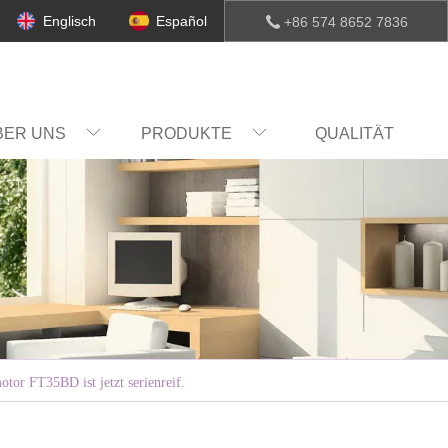
Englisch
Español
+86 574 8652 7836
BER UNS
PRODUKTE
QUALITÄT
tor FT35BD ist jetzt serienreif.