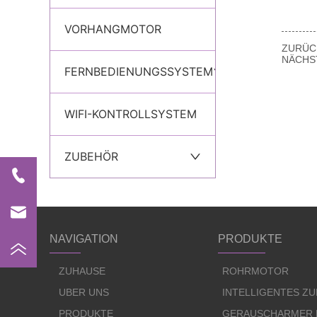
VORHANGMOTOR
ZURÜC
NÄCHS
FERNBEDIENUNGSSYSTEM
WIFI-KONTROLLSYSTEM
ZUBEHÖR
NAVIGATION
PRODUKTE
ZUHAUSE
ROHRMOTOR
ÜBER UNS
INTELLIGENTES Z
PRODUKTE
GERÄUSCHARMER