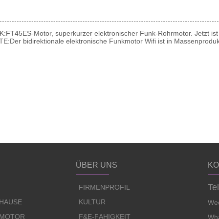
K:
FT45ES-Motor, superkurzer elektronischer Funk-Rohrmotor. Jetzt ist b
TE:
Der bidirektionale elektronische Funkmotor Wifi ist in Massenproduk
ÜBER UNS
KO
Te
FIRMENPROFIL
UHAUSE
KULTUR
Wec
 MOTOR
F&E-FÄHIGKEIT
Wha