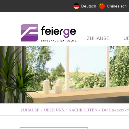
Deutsch
Chinesisch
ZUHAUSE
Ü
ZUHAUSE
/
ÜBER UNS
/
NACHRICHTEN
/
Der Elektronikmo