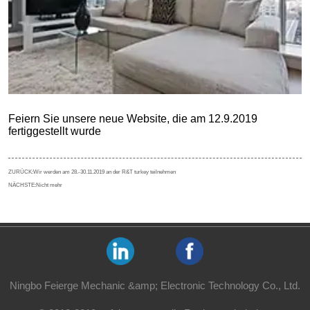
ZURÜCK:
Wir werden am 28.-30.11.2019 an der R&T turkey teilnehmen
NÄCHSTE:
Nicht mehr
Ningbo Feierge Mechanic &amp; Electronic Technology Co., Ltd.