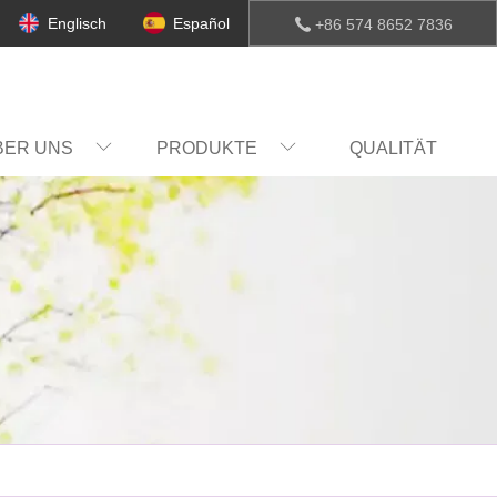
Englisch
Español
+86 574 8652 7836
BER UNS
PRODUKTE
QUALITÄT