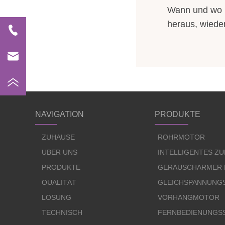
Wann und wo i
heraus, wieder
NAVIGATION
PRODUKTE
ZUHAUSE
ROHRMOTOR
ÜBER UNS
INTELLIGENTES Z
PRODUKTE
GERÄUSCHARMER
QUALITÄT
GLEICHSPANNUNG
LÖSUNG
VORHANGMOTOR
TECHNISCH
FERNBEDIENUNGS