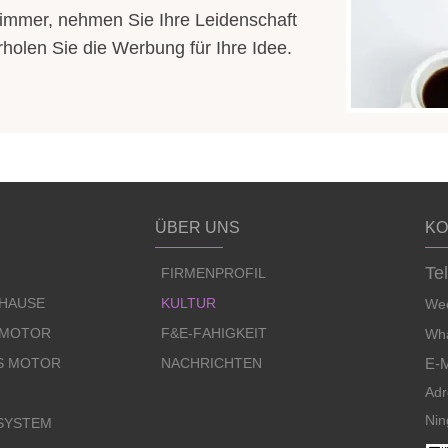
mmer, nehmen Sie Ihre Leidenschaft
holen Sie die Werbung für Ihre Idee.
ÜBER UNS
KO
Te
FIRMENPROFIL
UHAUSE
KULTUR
Wec
 MOTOR
F&E-FÄHIGKEIT
Wha
S MOTOR
NACHRICHTEN
E-M
Adr
Nin
SYSTEM