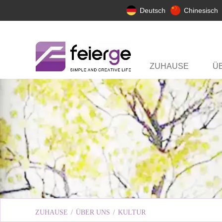
Deutsch
Chinesisch
ZUHAUSE
Ü
ZUHAUSE
/
ÜBER UNS
/
KULTUR