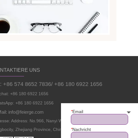
NTAKTIERE UNS
l: +86 574 8652 7836/ +86 180 6922 1656
hat: +86 180 6922 1656
tsApp: +86 180 6922 1656
*
Email
ail: info@feierge.com
esse: Address: No.966, Nanyi West Road, Zhenhai District
*
Nachricht
gbocity, Zhejiang Province, China.